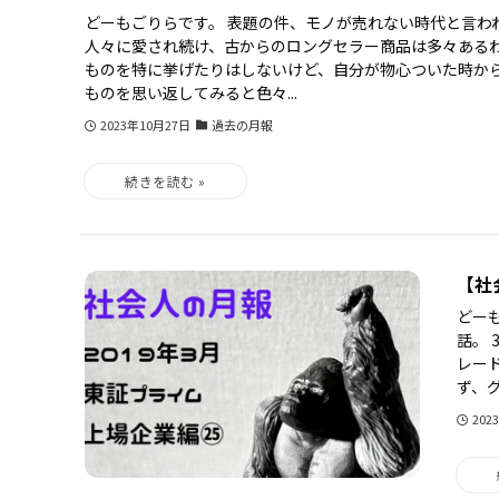
どーもごりらです。 表題の件、モノが売れない時代と言わ
人々に愛され続け、古からのロングセラー商品は多々あるわ
ものを特に挙げたりはしないけど、自分が物心ついた時か
ものを思い返してみると色々...
2023年10月27日
過去の月報
【社
どー
話。
レー
ず、グ
202