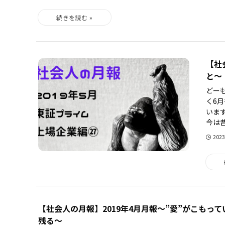
【社
と～
どー
く6
いま
今は昔
202
【社会人の月報】2019年4月月報～”愛”がこもっ
残る～