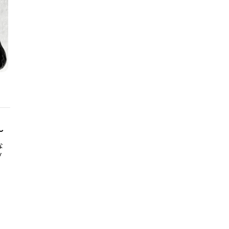
～
な
グ