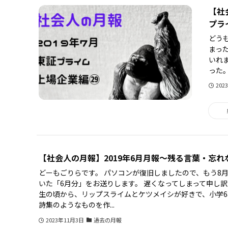
【社
プラ
どう
まっ
いれ
った。
202
【社会人の月報】2019年6月月報～残る言葉・忘
どーもごりらです。 パソコンが復旧しましたので、もう8
いた「6月分」をお送りします。 遅くなってしまって申し訳
生の頃から、リップスライムとケツメイシが好きで、小学
詩集のようなものを作...
2023年11月3日
過去の月報