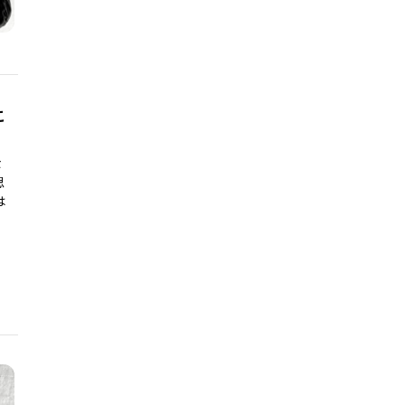
こ
な
思
は