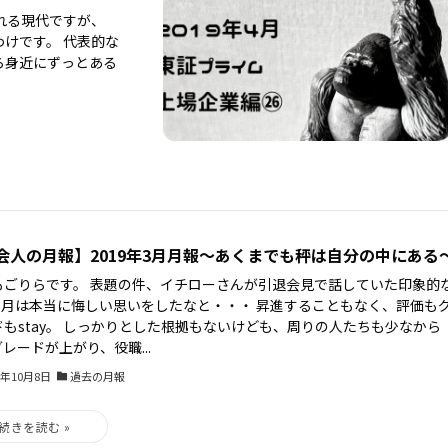
れる現代ですが、
けです。 代表的な
ら身近にずっとある
会人の月報】2019年3月月報～あくまでも秤は自分の中にある
もごりらです。 表題の件、イチローさんが引退会見で話していた印象的
 3月は本当に悔しい思いをしたなと・・・ 昇進することもなく、評価も
ドもstay。 しっかりとした根拠もないけども、周りの人たちも少なから
レードが上がり、役職...
3年10月8日
過去の月報