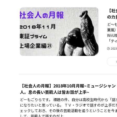
【社
の力
ど～
業風
Wi
「ティ
202
【社会人の月報】2018年10月月報~ミュージシャ
人。息の長い芸能人は皆お話が上手~
どーもごりらです。 標題の件、自分は高校生時代から「話
になりたいと思っている。 ＴＶ・ラジオで話すのが上手だ
ェックしておき、その後の芸能活動を追うということを今ま
して、芸能人で話すのが上...