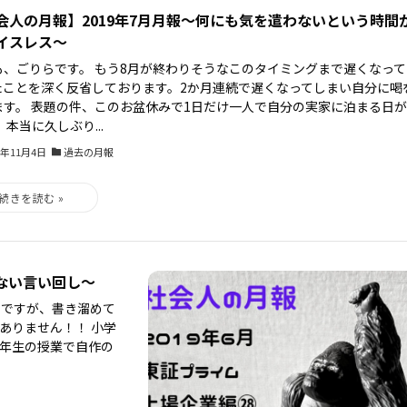
会人の月報】2019年7月月報～何にも気を遣わないという時間
イスレス〜
も、ごりらです。 もう8月が終わりそうなこのタイミングまで遅くなって
たことを深く反省しております。2か月連続で遅くなってしまい自分に喝
ます。 表題の件、このお盆休みで1日だけ一人で自分の実家に泊まる日
 本当に久しぶり...
3年11月4日
過去の月報
れない言い回し～
月ですが、書き溜めて
ありません！！ 小学
6年生の授業で自作の