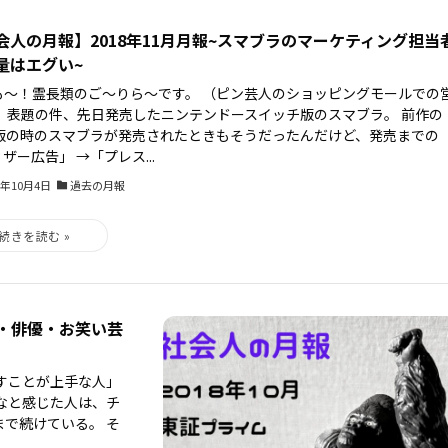
会人の月報】2018年11月月報~スマブラのマーケティング担当
量はエグい~
も～！霊長類のご～りら〜です。 （ピン芸人のショッピングモールでの
） 表題の件、先日発売したニンテンドースイッチ版のスマブラ。 前作の
iU版の時のスマブラが発売されたときもそうだったんだけど、発売までの
ザー広告」 →「プレス...
3年10月4日
過去の月報
ン・俳優・お笑い芸
すことが上手な人」
なと感じた人は、チ
で続けている。 そ