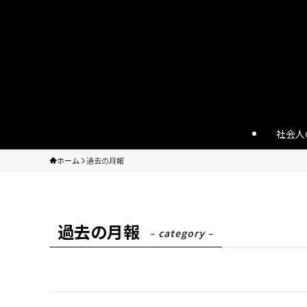
社会人
ホーム
過去の月報
過去の月報
– category –