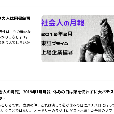
リカ人は図書館司
る男性は「もの静かな
っかりこなします。
象を与えてしまいが
会人の月報】2019年1月月報~休みの日は頭を使わずに大パチ
ゃ~
もごりらです。 表題の件、これは決して私が休みの日にパチスロに行っ
ということではない。 オードリーのラジオにゲスト出演した千鳥のノブ