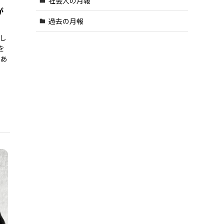
社会人の月報
が
過去の月報
し
を
があ