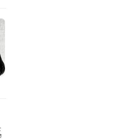
ス
て
さ