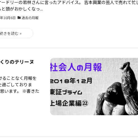
オードリーの若林さんに言ったアドバイス。 吉本興業の芸人で売れて忙
と頭がおかしくなっ...
3年10月6日
過去の月報
めくくりのテリーヌ
けることなく月報を
を過ごしておりま
と思います。 ※書きた