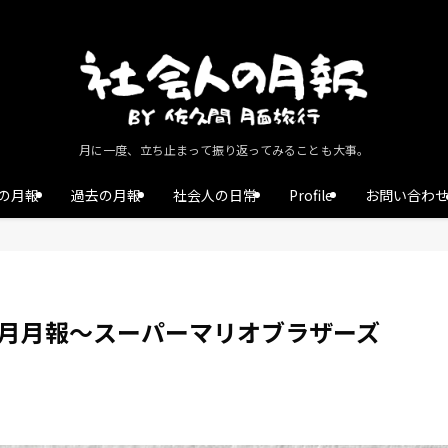
月に一度、立ち止まって振り返ってみることも大事。
の月報
過去の月報
社会人の日常
Profile
お問い合わ
11月月報〜スーパーマリオブラザーズ