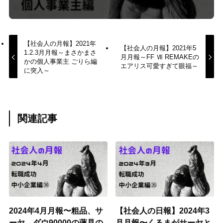
【社会人の月報】2021年
【社会人の月報】2021年5
1.2.3月月報～まさかまさ
月月報～FF Ⅶ REMAKEの
かの個人事業主 ごりら編
エアリス可愛すぎて眼福～
に突入～
関連記事
2024年4月月報〜粗品、サ
【社会人の日報】2024年3
ーヤ、ダウ90000の蓮見の
月月報〜くるまがサーヤと