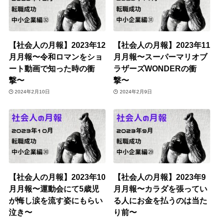
【社会人の月報】2023年12
【社会人の月報】2023年11
月月報〜令和ロマンをショ
月月報〜スーパーマリオブ
ート動画で知った時の衝
ラザーズWONDERの衝
撃〜
撃〜
2024年2月10日
2024年2月9日
【社会人の月報】2023年10
【社会人の月報】2023年9
月月報〜運動会にて5歳児
月月報〜カラダを張ってい
が悔し涙を流す姿にもらい
る人にお金を払うのは当た
泣き〜
り前〜