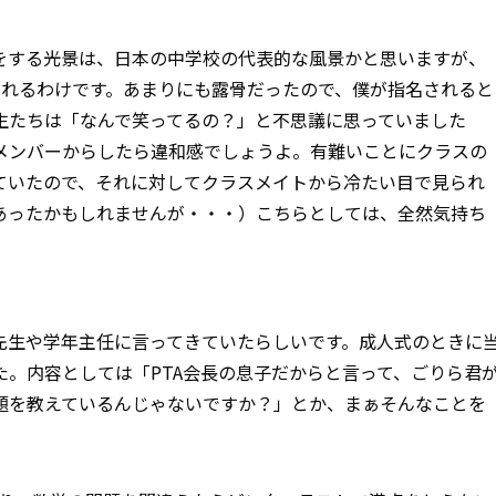
をする光景は、日本の中学校の代表的な風景かと思いますが、
されるわけです。あまりにも露骨だったので、僕が指名されると
生たちは「なんで笑ってるの？」と不思議に思っていました
メンバーからしたら違和感でしょうよ。有難いことにクラスの
ていたので、それに対してクラスメイトから冷たい目で見られ
あったかもしれませんが・・・）こちらとしては、全然気持ち
先生や学年主任に言ってきていたらしいです。成人式のときに
。内容としては「PTA会長の息子だからと言って、ごりら君
題を教えているんじゃないですか？」とか、まぁそんなことを