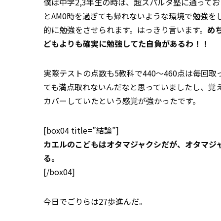
僕は中学2,3年生の時は、超スパルタ塾に通って
とAM0時を過ぎても帰れないような環境で勉強を
的に勉強をさせられます。はっきり言います。
め
どもよりも確実に勉強してた自負があるわ！！
実際テストの点数も5教科で440～460点は毎
ても満点取れないんだなと思っていましたし、覚
カバーしていたという感覚が強かったです。
[box04 title=”結論”]
カエルのこどもはオタマジャクシだが、オタマジ
る。
[/box04]
今日でごりらは27歩進んだ。