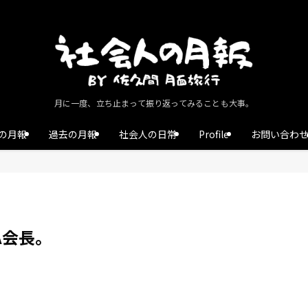
月に一度、立ち止まって振り返ってみることも大事。
の月報
過去の月報
社会人の日常
Profile
お問い合わ
A会長。