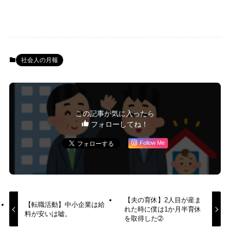
社会人の月報
この記事が気に入ったら
フォローしてね！
Follow Me
【夫の育休】2人目が産ま
【転職活動】中小企業は給
れた時に僕は1か月半育休
料が安いは嘘。
を取得した➁