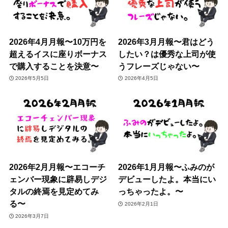
2026年4月月報〜10万円を
2026年3月月報〜君はどう
超えるイスに座りボーナス
したい？は優秀な上司が使
で購入することを決意〜
うフレーズじゃない〜
2026年5月5日
2026年4月5日
2026年2月月報〜エコーチ
2026年1月月報〜ふみのが
ェンバー現象に辟易しデジ
デビューしたよ。本当にい
タルの終焉を見定めてみ
っちゃったよ。〜
る〜
2026年2月1日
2026年3月7日