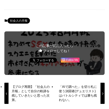
社会人の月報
この記事が気に入ったら
フォローしてね！
Follow Me
【ブログ再開】「社会人の
「AIで調べた」を切り札に
月報」として自分の軌跡を
使う決闘者(デュエリスト)
残していきたいと思った次
はバトルシティでは勝ち残
第。
れない。