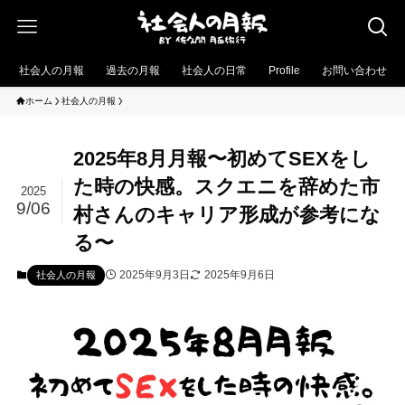
社会人の月報
過去の月報
社会人の日常
Profile
お問い合わせ
ホーム
社会人の月報
2025年8月月報〜初めてSEXをし
た時の快感。スクエニを辞めた市
2025
9/06
村さんのキャリア形成が参考にな
る〜
2025年9月3日
2025年9月6日
社会人の月報