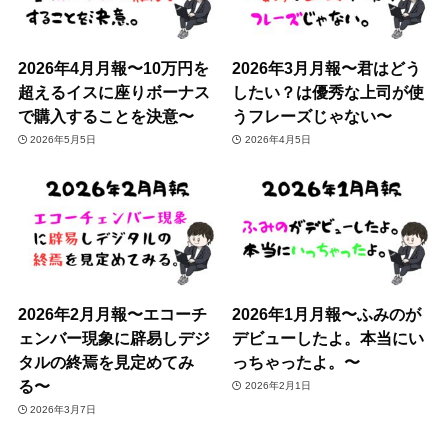
2026年4月月報〜10万円を
2026年3月月報〜君はどう
超えるイスに座りボーナス
したい？は優秀な上司が使
で購入することを決意〜
うフレーズじゃない〜
2026年5月5日
2026年4月5日
2026年2月月報〜エコーチ
2026年1月月報〜ふみのが
ェンバー現象に辟易しデジ
デビューしたよ。本当にい
タルの終焉を見定めてみ
っちゃったよ。〜
る〜
2026年2月1日
2026年3月7日